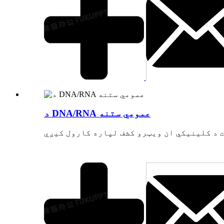
د DNA/RNA عمومي ستنه