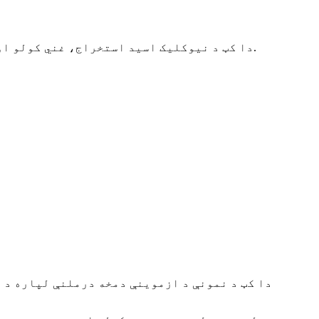
دا کټ د نیوکلیک اسید استخراج، غني کولو او پاکولو لپاره د تطبیق وړ دی، او پایله لرونکي محصولات د کلینیکي ان ویټرو کشف لپاره کارول کیږي.
دا کټ د نمونې د ازموینې دمخه درملنې لپاره د ت