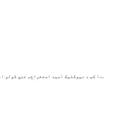
دا کټ د نیوکلیک اسید استخراج، غني کولو او پاکولو لپاره د تطبیق وړ دی، او پایله لرونکي محصولات د کلینیکي ان ویټرو کشف لپاره کارول کیږي.