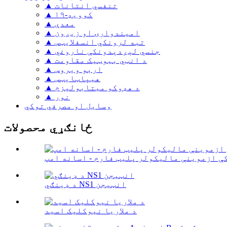
▲ تنفسي انتانات
▲ کوویډ-۱۹
▲ معدې
▲ امیندوارۍ او زیږون
▲ تبه لرونکي انسفلایټس
▲ جنسي لېږدېدونکې ناروغي
▲ د انټي بیوټیک مقاومت
▲ اربو ویروس
▲ هیپاټایټس
▲ د هډوکو میتابولیزم
▲ نور
وسایل او مصرفي توکي
ځانګړي محصولات
ې ازموینې مالیکولر پلیټ فارم - اسانه امپ
د ډینګي NS1 انټيجن
د ملاریا نیوکلیک اسید