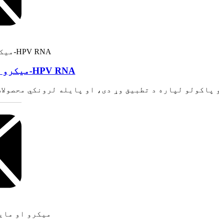
د ویروس DNA/RNA میکرو او مایکرو ټیسټ ستون-HPV RNA