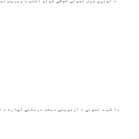
د لومړي ډول نمونې خوشې کولو اجنټ د ویروس نم
دا کټ د نمونې د ازموینې دمخه درملنې لپاره د 