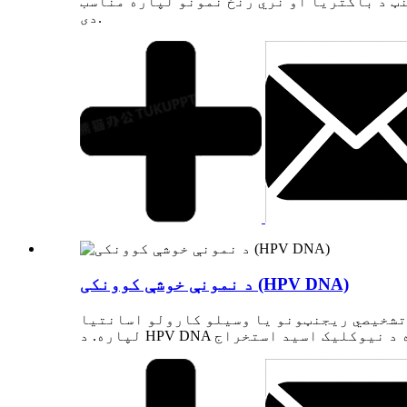
ټ د باکتریا او نري رنځ نمونو لپاره مناسب
دی.
د نمونې خوشې کوونکی (HPV DNA)
 تشخیصي ریجنټونو یا وسیلو کارولو اسانتیا