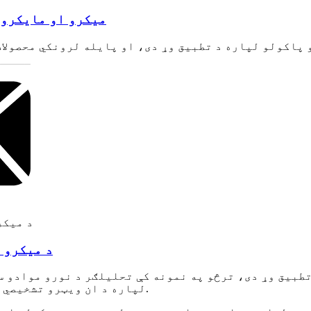
د ویروس DNA/RNA کالم-HPV DNA میکرو او 
د میکرو 
طبیق وړ دی، ترڅو په نمونه کې تحلیلګر د نورو موادو سر
لپاره د ان ویټرو تشخیصي ریجنټونو یا وسایلو کارولو اسانتیا لپاره.