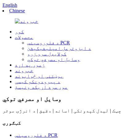
English
Chinese
کور
محصولات
د فلوروسینس PCR
د ایزوترمل امپلیفیکیشن
کولایډل سرو زرو
وسایل او مصرفي توکي
زموږ په اړه
خبرونه
پوښتنې او ځوابونه
د پیرودونکو کیسې
موږ سره اړیکه ونیسئ
وسایل او مصرفي توکي
چټک | لیدل کېدونکی | اسانه | دقیق | د انرژۍ موثر
کټګورۍ
د فلوروسینس PCR