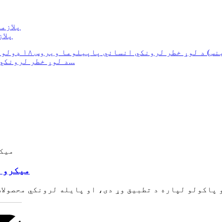
پلا
د لوړ خطر لرونکي انساني پاپیلوما ویروس ۱۸ ډولونه (۱۶/۱۸ ټ...
د ویروس NA