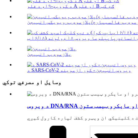
د کوویډ-۱۹، د فلو A او فلو B ګډ کټ
زموډیم فالسیپارم/پلازموډیم ویویکس انټيجن
پلازموډیم انټيجن
د SARS-CoV-2 ویروس انټيجن - کور ازموینه
وسایل او مصرفي توکي
DNA/R میکرو او مایکرو ټیسټ ستون