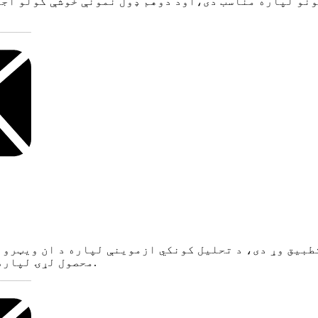
ونو لپاره مناسب دی،
او
د دوهم ډول نمونې خوشې کولو اجن
تطبیق وړ دی، د تحلیل کونکي ازموینې لپاره د ان ویټرو
لپاره. د HPV DNA محصول لړۍ لپاره د نیوکلیک اسید استخراج.