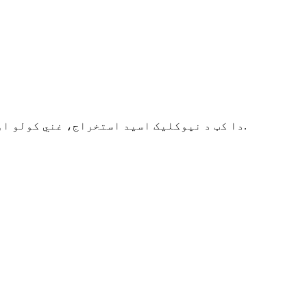
دا کټ د نیوکلیک اسید استخراج، غني کولو او پاکولو لپاره د تطبیق وړ دی، او پایله لرونکي محصولات د کلینیکي ان ویټرو کشف لپاره کارول کیږي.