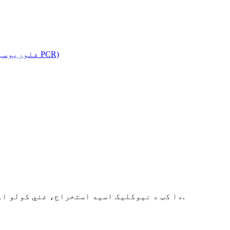
دا کټ د نیوکلیک اسید استخراج، غني کولو او پاکولو لپاره د تطبیق وړ دی، او پایله لرونکي محصولات د کلینیکي ان ویټرو کشف لپاره کارول کیږي.