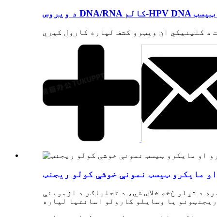
مایکرو ټیسټ
او مایکرو ټیسټ نمونې خوشې کولو ریجنټ
ه د تړلو څخه خلاص شي، د تحلیلګر د ازموینې