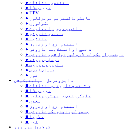
● د تنفسي انتانات
● کوویډ-۱۹
● HPV
● مایکوباکټیریم توبرکلوز
● انکولوژي
● د انټي بیوټیک مقاومت
● د معدې ناروغي
● مننژیت
● امیندواري او زیږون
● د تبې او انسفلايټس ناروغي
● د جنسي اړیکو له لارې لېږدول شوې ناروغۍ
● درمل جوړونه
● د اروبو ویروس
● هیپاټایټس
● نور
د ایزوترمل امپلیفیکیشن
■ د تنفسي ناروغیو انتانات
■ کوویډ-۱۹
■ مایکوباکټیریم توبرکلوز
■ معدې
■ امیندواري او زیږون
■ جنسي لېږدېدونکې ناروغۍ
■ ملاریا
■ نور
کولایډل سرو زرو